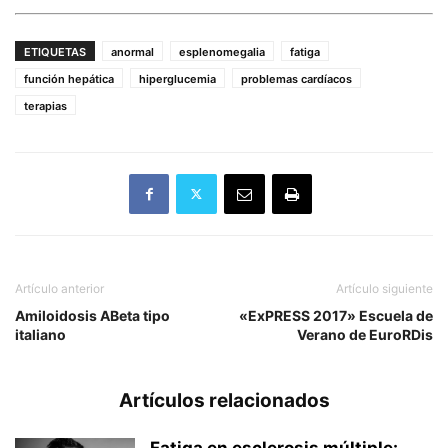
ETIQUETAS
anormal
esplenomegalia
fatiga
función hepática
hiperglucemia
problemas cardíacos
terapias
Artículo anterior
Artículo siguiente
Amiloidosis ABeta tipo
«ExPRESS 2017» Escuela de
italiano
Verano de EuroRDis
Artículos relacionados
Fatiga en esclerosis múltiple: