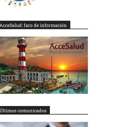
AcceSalud: faro de información
Últimos comunicados