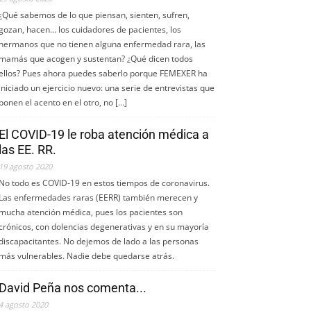
¿Qué sabemos de lo que piensan, sienten, sufren,
gozan, hacen... los cuidadores de pacientes, los
hermanos que no tienen alguna enfermedad rara, las
mamás que acogen y sustentan? ¿Qué dicen todos
ellos? Pues ahora puedes saberlo porque FEMEXER ha
iniciado un ejercicio nuevo: una serie de entrevistas que
ponen el acento en el otro, no […]
El COVID-19 le roba atención médica a
las EE. RR.
19 agosto 2020
No todo es COVID-19 en estos tiempos de coronavirus.
Las enfermedades raras (EERR) también merecen y
mucha atención médica, pues los pacientes son
crónicos, con dolencias degenerativas y en su mayoría
discapacitantes. No dejemos de lado a las personas
más vulnerables. Nadie debe quedarse atrás.
David Peña nos comenta...
4 agosto 2020