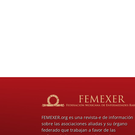
FEMEXER.org es una revista-e de información
sobre las asociaciones aliadas y su órgano
federado que trabajan a favor de las