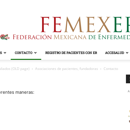
S
CONTACTO
REGISTRO DE PACIENTES CON ER
ACCESALUD
FEMEXER
aliados (OLD page)
Asociaciones de pacientes, fundadoras
Contacto
erentes maneras:
A