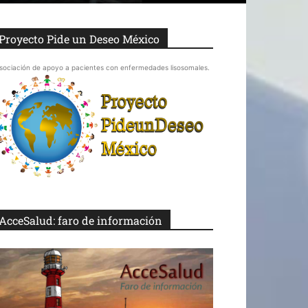
Proyecto Pide un Deseo México
sociación de apoyo a pacientes con enfermedades lisosomales.
AcceSalud: faro de información