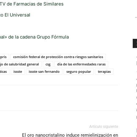
iTV de Farmacias de Similares
co El Universal
ual» de la cadena Grupo Fórmula
pris
comisión federal de protección contra riesgos sanitarios
jo de salubridad general
csg
día de las enfermedades raras
icas
issste
issste san fernando
seguro popular
terapias
Artículo siguiente
El oro nanocristalino induce remielinización en