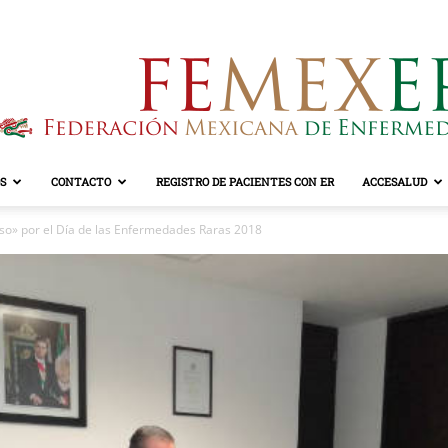
S
CONTACTO
REGISTRO DE PACIENTES CON ER
ACCESALUD
FEMEXER
uoso» por el Día de las Enfermedades Raras 2018