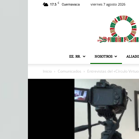
C
17.5
viernes 7 agosto 2026
Cuernavaca
EE. RR.
NOSOTROS
ALIADO
Inicio
Comunicados
Entrevistas del «Círculo Virt