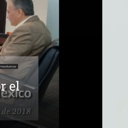
armacéuticas
r el