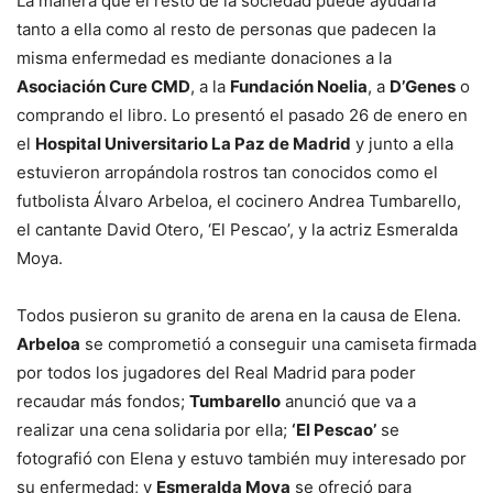
La manera que el resto de la sociedad puede ayudarla
tanto a ella como al resto de personas que padecen la
misma enfermedad es mediante donaciones a la
Asociación Cure CMD
, a la
Fundación Noelia
, a
D’Genes
o
comprando el libro. Lo presentó el pasado 26 de enero en
el
Hospital Universitario La Paz de Madrid
y junto a ella
estuvieron arropándola rostros tan conocidos como el
futbolista Álvaro Arbeloa, el cocinero Andrea Tumbarello,
el cantante David Otero, ‘El Pescao’, y la actriz Esmeralda
Moya.
Todos pusieron su granito de arena en la causa de Elena.
Arbeloa
se comprometió a conseguir una camiseta firmada
por todos los jugadores del Real Madrid para poder
recaudar más fondos;
Tumbarello
anunció que va a
realizar una cena solidaria por ella;
‘El Pescao’
se
fotografió con Elena y estuvo también muy interesado por
su enfermedad; y
Esmeralda Moya
se ofreció para