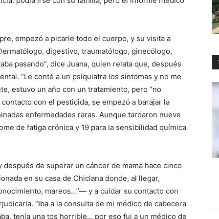
cia: podía irse con su familia, pero el informe médico
pre, empezó a picarle todo el cuerpo, y su visita a
 Dermatólogo, digestivo, traumatólogo, ginecólogo,
ba pasando”, dice Juana, quien relata que, después
ental. “Le conté a un psiquiatra los síntomas y no me
nte, estuvo un año con un tratamiento, pero “no
contacto con el pesticida, se empezó a barajar la
ominadas enfermedades raras. Aunque tardaron nueve
rome de fatiga crónica y 19 para la sensibilidad química
y después de superar un cáncer de mama hace cinco
onada en su casa de Chiclana donde, al llegar,
onocimiento, mareos…”— y a cuidar su contacto con
udicarla. “Iba a la consulta de mi médico de cabecera
a, tenía una tos horrible… por eso fui a un médico de