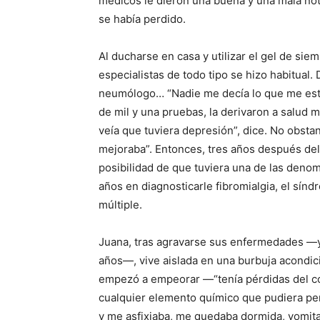
médicos le dieron una buena y una mala noti
se había perdido.
Al ducharse en casa y utilizar el gel de siem
especialistas de todo tipo se hizo habitual.
neumólogo… “Nadie me decía lo que me esta
de mil y una pruebas, la derivaron a salud m
veía que tuviera depresión”, dice. No obsta
mejoraba”. Entonces, tres años después del 
posibilidad de que tuviera una de las den
años en diagnosticarle fibromialgia, el sínd
múltiple.
Juana, tras agravarse sus enfermedades —
años—, vive aislada en una burbuja acondici
empezó a empeorar —“tenía pérdidas del c
cualquier elemento químico que pudiera perj
y me asfixiaba, me quedaba dormida, vomitab