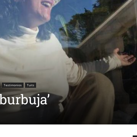
Testimonios
Tuits
‘burbuja’