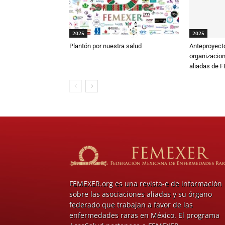
2025
2025
Plantón por nuestra salud
Anteproyecto
organizacio
aliadas de 
FEMEXER.org es una revista-e de información
sobre las asociaciones aliadas y su órgano
federado que trabajan a favor de las
enfermedades raras en México. El programa