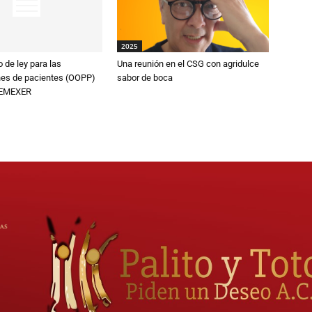
2025
 de ley para las
Una reunión en el CSG con agridulce
nes de pacientes (OOPP)
sabor de boca
FEMEXER