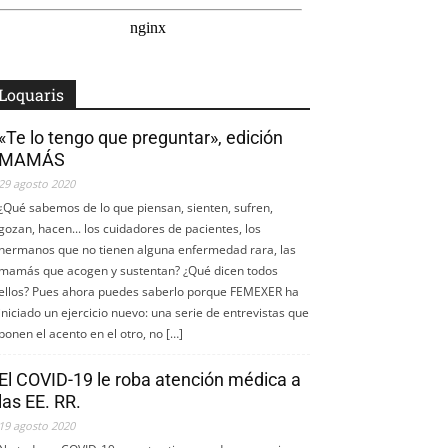
Loquaris
«Te lo tengo que preguntar», edición
MAMÁS
29 agosto 2020
¿Qué sabemos de lo que piensan, sienten, sufren,
gozan, hacen... los cuidadores de pacientes, los
hermanos que no tienen alguna enfermedad rara, las
mamás que acogen y sustentan? ¿Qué dicen todos
ellos? Pues ahora puedes saberlo porque FEMEXER ha
iniciado un ejercicio nuevo: una serie de entrevistas que
ponen el acento en el otro, no […]
El COVID-19 le roba atención médica a
las EE. RR.
19 agosto 2020