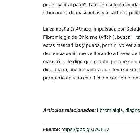
poder salir al patio”. También solicita ayu
fabricantes de mascarillas y a partidos polí
La campaña
El Abrazo
, impulsada por Soled
Fibromialgia de Chiclana (Afichi), busca —
t
estas mascarillas y pueda, por fin, volver a
demencia senil, me ve llorando a través de 
mascarilla, le digo que pronto, porque sé q
dice Juana, una luchadora que lleva su situ
porquería de vida es difícil no caer en el d
Artículos relacionados:
fibromialgia
,
diagnó
Fuente:
https://goo.gl/J7CEBv