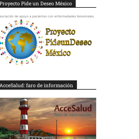
Proyecto Pide un Deseo México
sociación de apoyo a pacientes con enfermedades lisosomales.
AcceSalud: faro de información