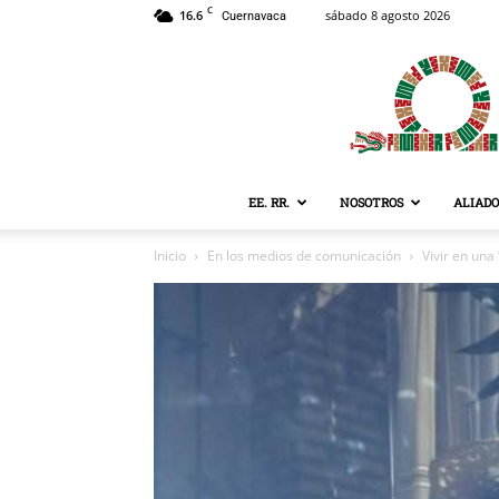
C
16.6
sábado 8 agosto 2026
Cuernavaca
EE. RR.
NOSOTROS
ALIADO
Inicio
En los medios de comunicación
Vivir en una 