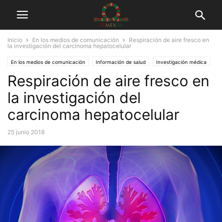
Inicio
En los medios de comunicación
Respiración de aire fresco en
la investigación del carcinoma hepatocelular
En los medios de comunicación
Información de salud
Investigación médica
Respiración de aire fresco en
Tuits
la investigación del
carcinoma hepatocelular
25 junio 2018