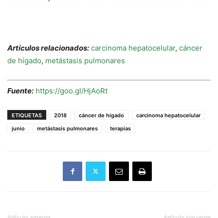
Artículos relacionados:
carcinoma hepatocelular
,
cáncer
de hígado
,
metástasis pulmonares
Fuente:
https://goo.gl/HjAoRt
ETIQUETAS
2018
cáncer de hígado
carcinoma hepatocelular
junio
metástasis pulmonares
terapias
Artículo anterior
Artículo siguiente