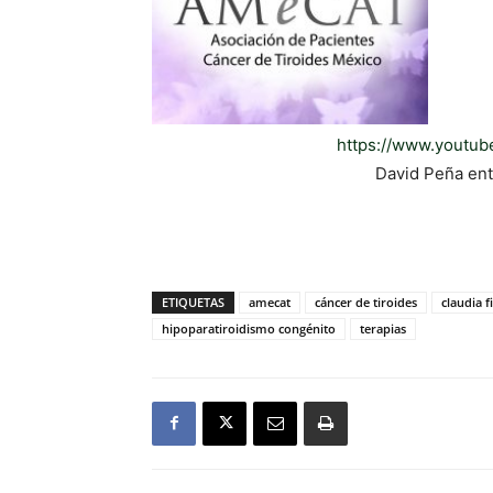
https://www.yout
David Peña ent
ETIQUETAS
amecat
cáncer de tiroides
claudia f
hipoparatiroidismo congénito
terapias