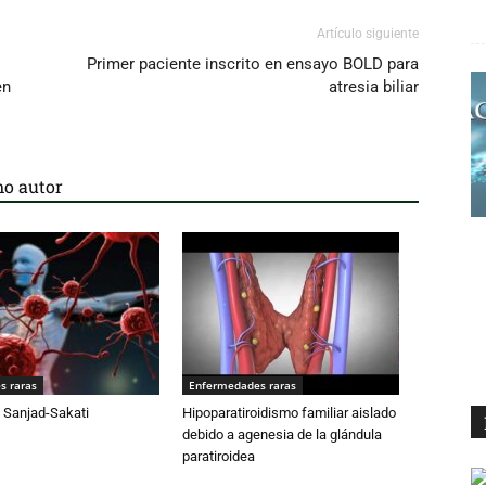
Artículo siguiente
Primer paciente inscrito en ensayo BOLD para
en
atresia biliar
o autor
s raras
Enfermedades raras
 Sanjad-Sakati
Hipoparatiroidismo familiar aislado
debido a agenesia de la glándula
paratiroidea