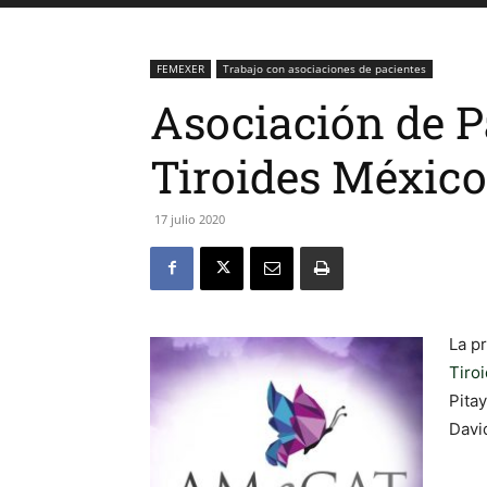
FEMEXER
Trabajo con asociaciones de pacientes
Asociación de P
Tiroides México
17 julio 2020
La p
Tiro
Pita
Davi