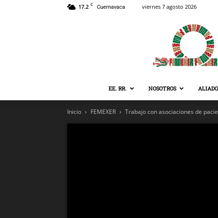
C
17.2
viernes 7 agosto 2026
Cuernavaca
EE. RR.
NOSOTROS
ALIADO
Inicio
FEMEXER
Trabajo con asociaciones de paci