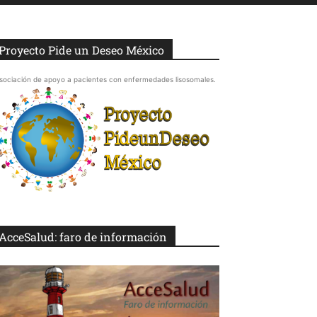
Proyecto Pide un Deseo México
sociación de apoyo a pacientes con enfermedades lisosomales.
AcceSalud: faro de información