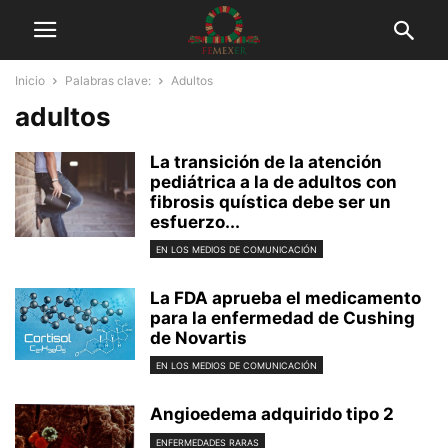
Inicio
Palabras clave:
Adultos
adultos
La transición de la atención
pediátrica a la de adultos con
fibrosis quística debe ser un
esfuerzo...
EN LOS MEDIOS DE COMUNICACIÓN
La FDA aprueba el medicamento
para la enfermedad de Cushing
de Novartis
EN LOS MEDIOS DE COMUNICACIÓN
Angioedema adquirido tipo 2
ENFERMEDADES RARAS