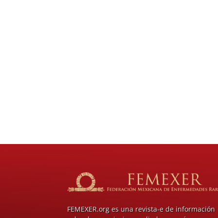
FEMEXER.org es una revista-e de información