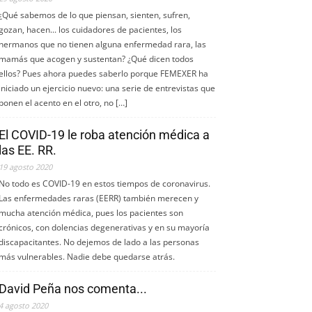
¿Qué sabemos de lo que piensan, sienten, sufren,
gozan, hacen... los cuidadores de pacientes, los
hermanos que no tienen alguna enfermedad rara, las
mamás que acogen y sustentan? ¿Qué dicen todos
ellos? Pues ahora puedes saberlo porque FEMEXER ha
iniciado un ejercicio nuevo: una serie de entrevistas que
ponen el acento en el otro, no […]
El COVID-19 le roba atención médica a
las EE. RR.
19 agosto 2020
No todo es COVID-19 en estos tiempos de coronavirus.
Las enfermedades raras (EERR) también merecen y
mucha atención médica, pues los pacientes son
crónicos, con dolencias degenerativas y en su mayoría
discapacitantes. No dejemos de lado a las personas
más vulnerables. Nadie debe quedarse atrás.
David Peña nos comenta...
4 agosto 2020