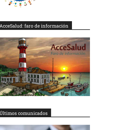
AcceSalud: faro de información
Últimos comunicados