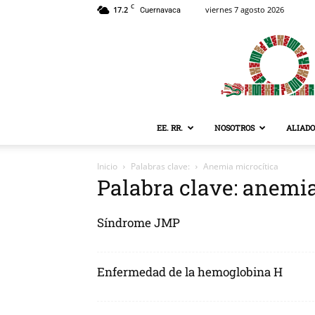
C
17.2
viernes 7 agosto 2026
Cuernavaca
EE. RR.
NOSOTROS
ALIADO
Inicio
Palabras clave:
Anemia microcítica
Palabra clave: anemi
Síndrome JMP
Enfermedad de la hemoglobina H