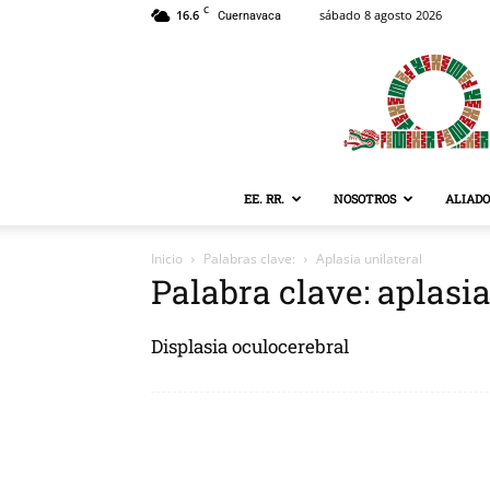
C
16.6
sábado 8 agosto 2026
Cuernavaca
EE. RR.
NOSOTROS
ALIADO
Inicio
Palabras clave:
Aplasia unilateral
Palabra clave: aplasia
Displasia oculocerebral