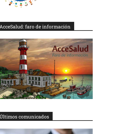
AcceSalud: faro de información
Últimos comunicados