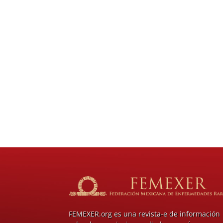
FEMEXER.org es una revista-e de información