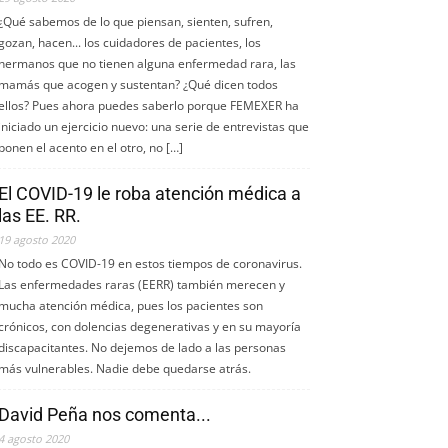
¿Qué sabemos de lo que piensan, sienten, sufren,
gozan, hacen... los cuidadores de pacientes, los
hermanos que no tienen alguna enfermedad rara, las
mamás que acogen y sustentan? ¿Qué dicen todos
ellos? Pues ahora puedes saberlo porque FEMEXER ha
iniciado un ejercicio nuevo: una serie de entrevistas que
ponen el acento en el otro, no […]
El COVID-19 le roba atención médica a
las EE. RR.
19 agosto 2020
No todo es COVID-19 en estos tiempos de coronavirus.
Las enfermedades raras (EERR) también merecen y
mucha atención médica, pues los pacientes son
crónicos, con dolencias degenerativas y en su mayoría
discapacitantes. No dejemos de lado a las personas
más vulnerables. Nadie debe quedarse atrás.
David Peña nos comenta...
4 agosto 2020