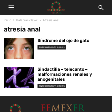
Inicio
Palabras clave:
Atresia anal
atresia anal
Síndrome del ojo de gato
ENFERMEDADES RARAS
Sindactilia – telecanto –
malformaciones renales y
anogenitales
ENFERMEDADES RARAS