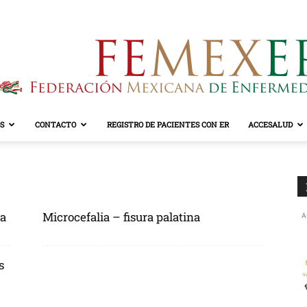
S
CONTACTO
REGISTRO DE PACIENTES CON ER
ACCESALUD
FEMEXER
na
Microcefalia – fisura palatina
A
s