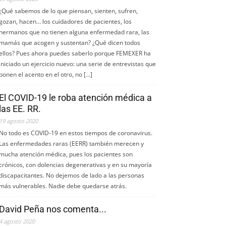
¿Qué sabemos de lo que piensan, sienten, sufren,
gozan, hacen... los cuidadores de pacientes, los
hermanos que no tienen alguna enfermedad rara, las
mamás que acogen y sustentan? ¿Qué dicen todos
ellos? Pues ahora puedes saberlo porque FEMEXER ha
iniciado un ejercicio nuevo: una serie de entrevistas que
ponen el acento en el otro, no […]
El COVID-19 le roba atención médica a
las EE. RR.
19 agosto 2020
No todo es COVID-19 en estos tiempos de coronavirus.
Las enfermedades raras (EERR) también merecen y
mucha atención médica, pues los pacientes son
crónicos, con dolencias degenerativas y en su mayoría
discapacitantes. No dejemos de lado a las personas
más vulnerables. Nadie debe quedarse atrás.
David Peña nos comenta...
4 agosto 2020