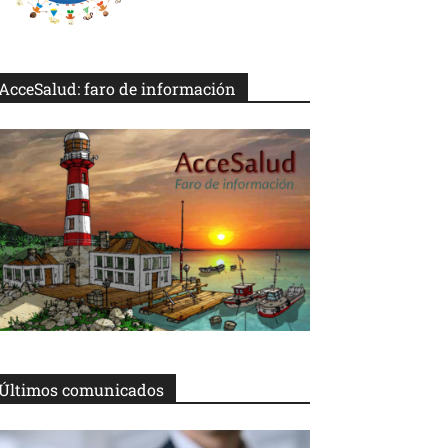
AcceSalud: faro de información
Últimos comunicados