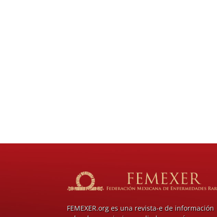
FEMEXER.org es una revista-e de información