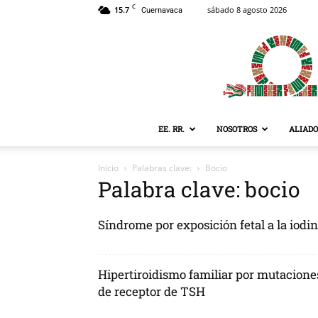
C
15.7
sábado 8 agosto 2026
Cuernavaca
EE. RR.
NOSOTROS
ALIADO
Inicio
Palabras clave:
Bocio
Palabra clave: bocio
Síndrome por exposición fetal a la iodi
Hipertiroidismo familiar por mutacione
de receptor de TSH