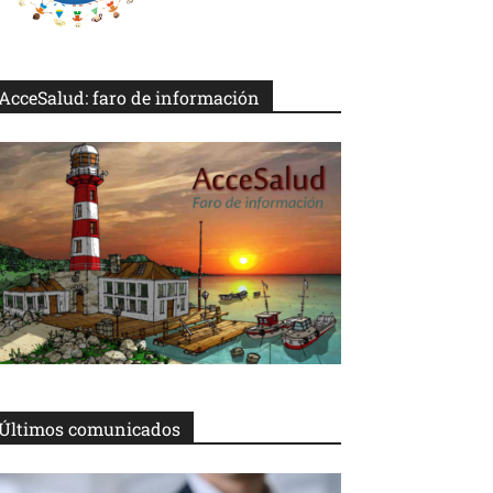
AcceSalud: faro de información
Últimos comunicados