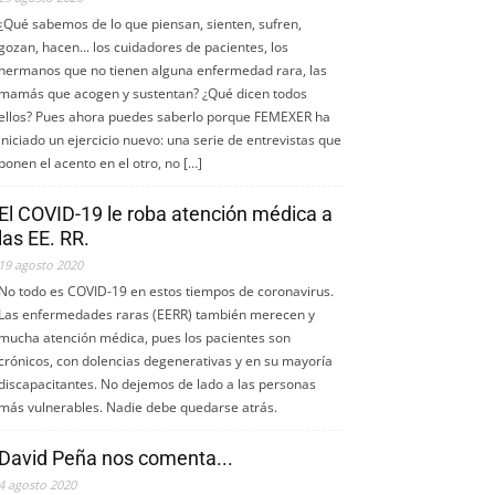
¿Qué sabemos de lo que piensan, sienten, sufren,
gozan, hacen... los cuidadores de pacientes, los
hermanos que no tienen alguna enfermedad rara, las
mamás que acogen y sustentan? ¿Qué dicen todos
ellos? Pues ahora puedes saberlo porque FEMEXER ha
iniciado un ejercicio nuevo: una serie de entrevistas que
ponen el acento en el otro, no […]
El COVID-19 le roba atención médica a
las EE. RR.
19 agosto 2020
No todo es COVID-19 en estos tiempos de coronavirus.
Las enfermedades raras (EERR) también merecen y
mucha atención médica, pues los pacientes son
crónicos, con dolencias degenerativas y en su mayoría
discapacitantes. No dejemos de lado a las personas
más vulnerables. Nadie debe quedarse atrás.
David Peña nos comenta...
4 agosto 2020