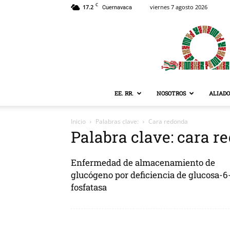
C
17.2
viernes 7 agosto 2026
Cuernavaca
EE. RR.
NOSOTROS
ALIADO
Inicio
Palabras clave:
Cara redonda
Palabra clave: cara r
Enfermedad de almacenamiento de
glucógeno por deficiencia de glucosa-6
fosfatasa