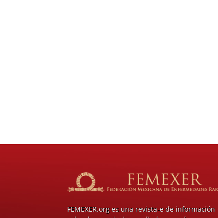
FEMEXER.org es una revista-e de información