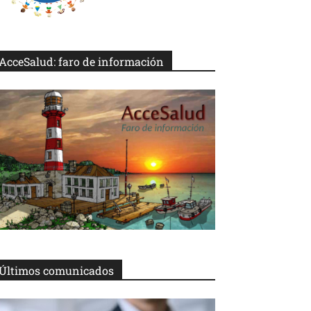
AcceSalud: faro de información
Últimos comunicados