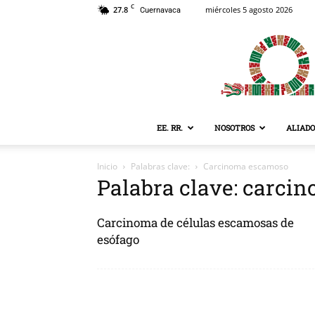
C
27.8
miércoles 5 agosto 2026
Cuernavaca
EE. RR.
NOSOTROS
ALIADO
Inicio
Palabras clave:
Carcinoma escamoso
Palabra clave: carci
Carcinoma de células escamosas de
esófago