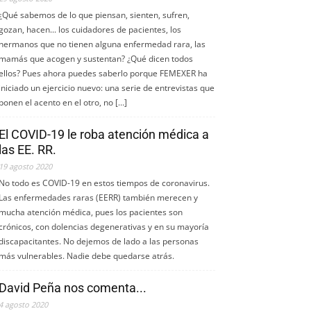
¿Qué sabemos de lo que piensan, sienten, sufren,
gozan, hacen... los cuidadores de pacientes, los
hermanos que no tienen alguna enfermedad rara, las
mamás que acogen y sustentan? ¿Qué dicen todos
ellos? Pues ahora puedes saberlo porque FEMEXER ha
iniciado un ejercicio nuevo: una serie de entrevistas que
ponen el acento en el otro, no […]
El COVID-19 le roba atención médica a
las EE. RR.
19 agosto 2020
No todo es COVID-19 en estos tiempos de coronavirus.
Las enfermedades raras (EERR) también merecen y
mucha atención médica, pues los pacientes son
crónicos, con dolencias degenerativas y en su mayoría
discapacitantes. No dejemos de lado a las personas
más vulnerables. Nadie debe quedarse atrás.
David Peña nos comenta...
4 agosto 2020