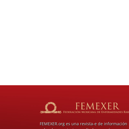
FEMEXER.org es una revista-e de información