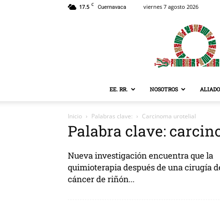
C
17.5
viernes 7 agosto 2026
Cuernavaca
EE. RR.
NOSOTROS
ALIADO
Inicio
Palabras clave:
Carcinoma urotelial
Palabra clave: carcin
Nueva investigación encuentra que la
quimioterapia después de una cirugía d
cáncer de riñón...