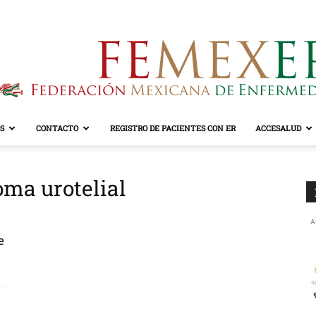
S
CONTACTO
REGISTRO DE PACIENTES CON ER
ACCESALUD
FEMEXER
oma urotelial
A
e