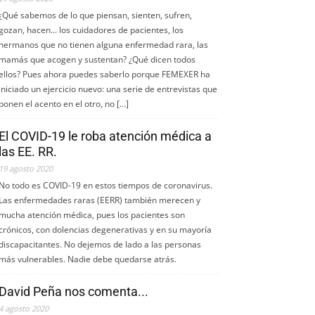
¿Qué sabemos de lo que piensan, sienten, sufren,
gozan, hacen... los cuidadores de pacientes, los
hermanos que no tienen alguna enfermedad rara, las
mamás que acogen y sustentan? ¿Qué dicen todos
ellos? Pues ahora puedes saberlo porque FEMEXER ha
iniciado un ejercicio nuevo: una serie de entrevistas que
ponen el acento en el otro, no […]
El COVID-19 le roba atención médica a
las EE. RR.
19 agosto 2020
No todo es COVID-19 en estos tiempos de coronavirus.
Las enfermedades raras (EERR) también merecen y
mucha atención médica, pues los pacientes son
crónicos, con dolencias degenerativas y en su mayoría
discapacitantes. No dejemos de lado a las personas
más vulnerables. Nadie debe quedarse atrás.
David Peña nos comenta...
4 agosto 2020