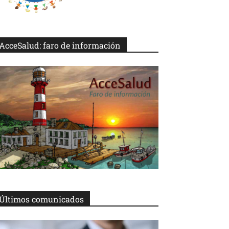
AcceSalud: faro de información
Últimos comunicados