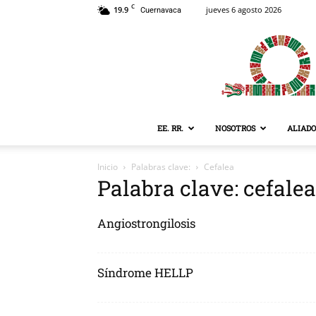
C
19.9
jueves 6 agosto 2026
Cuernavaca
EE. RR.
NOSOTROS
ALIADO
Inicio
Palabras clave:
Cefalea
Palabra clave: cefalea
Angiostrongilosis
Síndrome HELLP