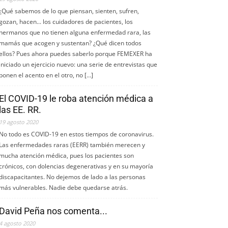
¿Qué sabemos de lo que piensan, sienten, sufren,
gozan, hacen... los cuidadores de pacientes, los
hermanos que no tienen alguna enfermedad rara, las
mamás que acogen y sustentan? ¿Qué dicen todos
ellos? Pues ahora puedes saberlo porque FEMEXER ha
iniciado un ejercicio nuevo: una serie de entrevistas que
ponen el acento en el otro, no […]
El COVID-19 le roba atención médica a
las EE. RR.
19 agosto 2020
No todo es COVID-19 en estos tiempos de coronavirus.
Las enfermedades raras (EERR) también merecen y
mucha atención médica, pues los pacientes son
crónicos, con dolencias degenerativas y en su mayoría
discapacitantes. No dejemos de lado a las personas
más vulnerables. Nadie debe quedarse atrás.
David Peña nos comenta...
4 agosto 2020