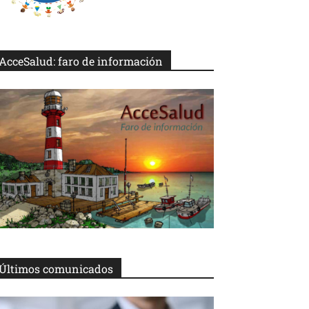
AcceSalud: faro de información
Últimos comunicados