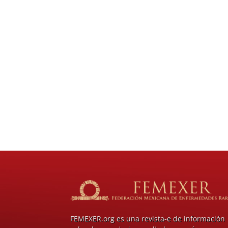
FEMEXER.org es una revista-e de información