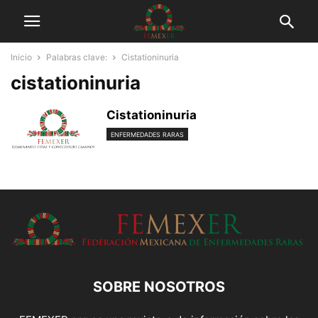
Inicio
Palabras clave:
Cistationinuria
cistationinuria
Cistationinuria
ENFERMEDADES RARAS
SOBRE NOSOTROS