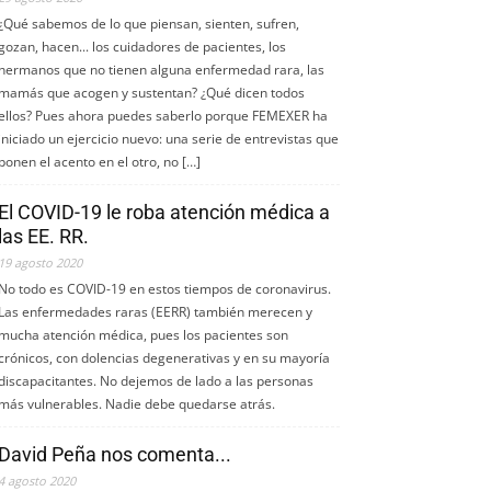
¿Qué sabemos de lo que piensan, sienten, sufren,
gozan, hacen... los cuidadores de pacientes, los
hermanos que no tienen alguna enfermedad rara, las
mamás que acogen y sustentan? ¿Qué dicen todos
ellos? Pues ahora puedes saberlo porque FEMEXER ha
iniciado un ejercicio nuevo: una serie de entrevistas que
ponen el acento en el otro, no […]
El COVID-19 le roba atención médica a
las EE. RR.
19 agosto 2020
No todo es COVID-19 en estos tiempos de coronavirus.
Las enfermedades raras (EERR) también merecen y
mucha atención médica, pues los pacientes son
crónicos, con dolencias degenerativas y en su mayoría
discapacitantes. No dejemos de lado a las personas
más vulnerables. Nadie debe quedarse atrás.
David Peña nos comenta...
4 agosto 2020