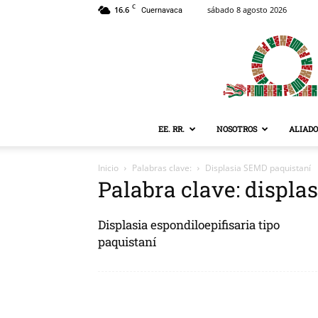
C
16.6
sábado 8 agosto 2026
Cuernavaca
EE. RR.
NOSOTROS
ALIADO
Inicio
Palabras clave:
Displasia SEMD paquistaní
Palabra clave: displa
Displasia espondiloepifisaria tipo
paquistaní