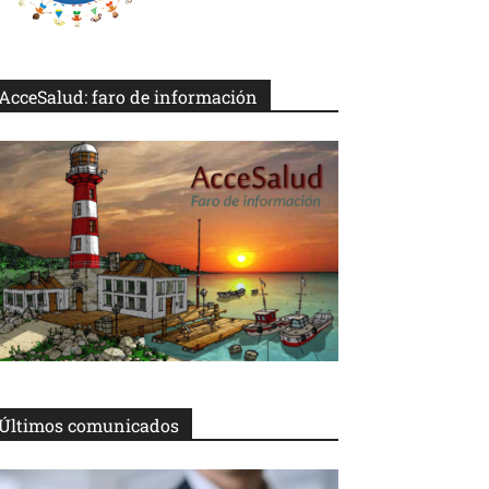
AcceSalud: faro de información
Últimos comunicados