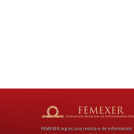
FEMEXER.org es una revista-e de información