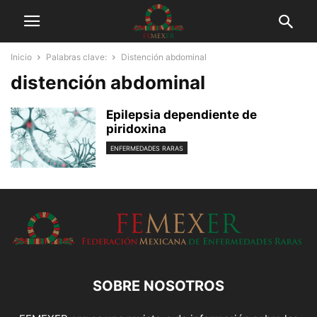
Inicio
Palabras clave:
Distención abdominal
distención abdominal
Epilepsia dependiente de
piridoxina
ENFERMEDADES RARAS
SOBRE NOSOTROS