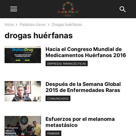
Inicio
Palabras clave:
Drogas huérfanas
drogas huérfanas
Hacia el Congreso Mundial de
Medicamentos Huérfanos 2016
EMPRESAS FARMACÉUTICAS
Después de la Semana Global
2015 de Enfermedades Raras
COMUNICADOS
Esfuerzos por el melanoma
metastásico
FEMEXER