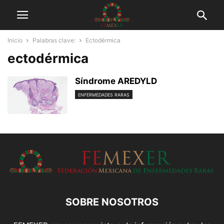
Inicio
Palabras clave:
Ectodérmica
ectodérmica
Síndrome AREDYLD
ENFERMEDADES RARAS
SOBRE NOSOTROS