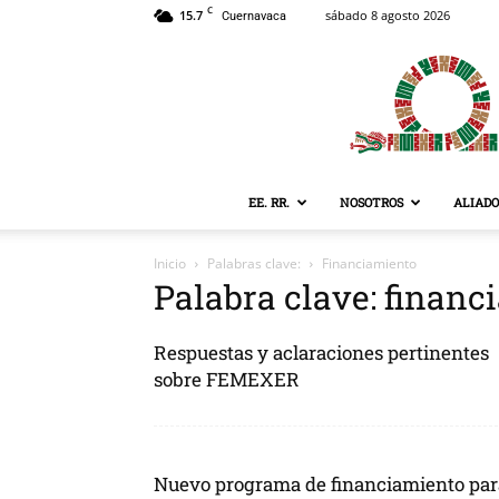
C
15.7
sábado 8 agosto 2026
Cuernavaca
EE. RR.
NOSOTROS
ALIADO
Inicio
Palabras clave:
Financiamiento
Palabra clave: financ
Respuestas y aclaraciones pertinentes
sobre FEMEXER
Nuevo programa de financiamiento par