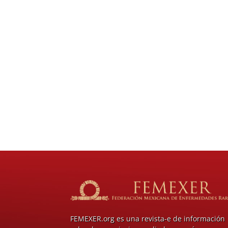
FEMEXER.org es una revista-e de información