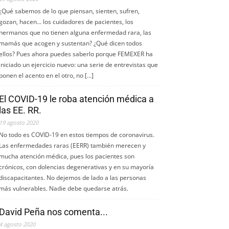
¿Qué sabemos de lo que piensan, sienten, sufren,
gozan, hacen... los cuidadores de pacientes, los
hermanos que no tienen alguna enfermedad rara, las
mamás que acogen y sustentan? ¿Qué dicen todos
ellos? Pues ahora puedes saberlo porque FEMEXER ha
iniciado un ejercicio nuevo: una serie de entrevistas que
ponen el acento en el otro, no […]
El COVID-19 le roba atención médica a
las EE. RR.
19 agosto 2020
No todo es COVID-19 en estos tiempos de coronavirus.
Las enfermedades raras (EERR) también merecen y
mucha atención médica, pues los pacientes son
crónicos, con dolencias degenerativas y en su mayoría
discapacitantes. No dejemos de lado a las personas
más vulnerables. Nadie debe quedarse atrás.
David Peña nos comenta...
4 agosto 2020