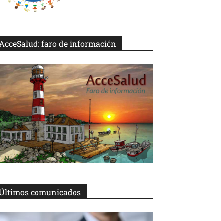
AcceSalud: faro de información
Últimos comunicados