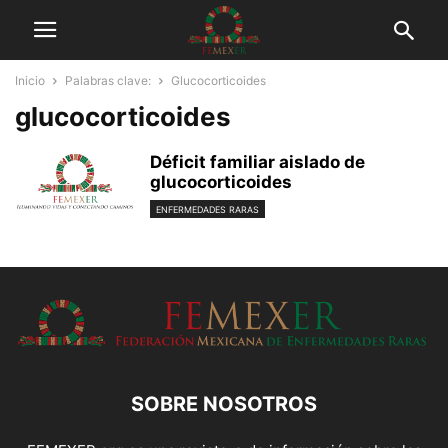
Inicio
Palabras clave:
Glucocorticoides
glucocorticoides
Déficit familiar aislado de
glucocorticoides
ENFERMEDADES RARAS
SOBRE NOSOTROS