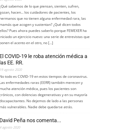
¿Qué sabemos de lo que piensan, sienten, sufren,
gozan, hacen... los cuidadores de pacientes, los
hermanos que no tienen alguna enfermedad rara, las
mamás que acogen y sustentan? ¿Qué dicen todos
ellos? Pues ahora puedes saberlo porque FEMEXER ha
iniciado un ejercicio nuevo: una serie de entrevistas que
ponen el acento en el otro, no […]
El COVID-19 le roba atención médica a
las EE. RR.
19 agosto 2020
No todo es COVID-19 en estos tiempos de coronavirus.
Las enfermedades raras (EERR) también merecen y
mucha atención médica, pues los pacientes son
crónicos, con dolencias degenerativas y en su mayoría
discapacitantes. No dejemos de lado a las personas
más vulnerables. Nadie debe quedarse atrás.
David Peña nos comenta...
4 agosto 2020