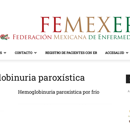
S
CONTACTO
REGISTRO DE PACIENTES CON ER
ACCESALUD
FEMEXER
obinuria paroxística
Hemoglobinuria paroxística por frío
A