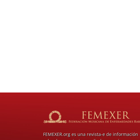
FEMEXER.org es una revista-e de información