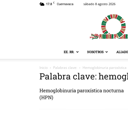
C
17.8
sábado 8 agosto 2026
Cuernavaca
EE. RR.
NOSOTROS
ALIADO
Inicio
Palabras clave:
Hemoglobinuria paroxística
Palabra clave: hemogl
Hemoglobinuria paroxística nocturna
(HPN)