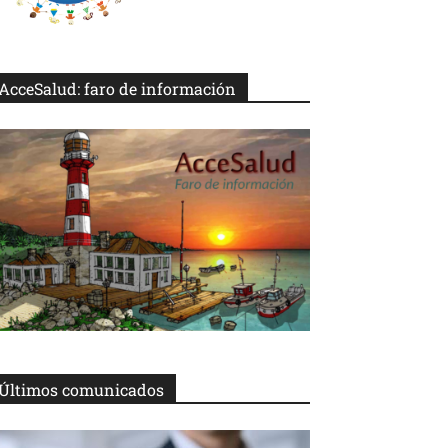
AcceSalud: faro de información
Últimos comunicados