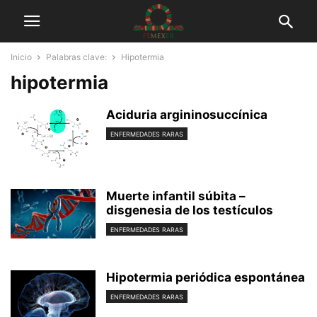
Inicio
Palabras clave:
Hipotermia
hipotermia
Aciduria argininosuccínica
ENFERMEDADES RARAS
Muerte infantil súbita –
disgenesia de los testículos
ENFERMEDADES RARAS
Hipotermia periódica espontánea
ENFERMEDADES RARAS