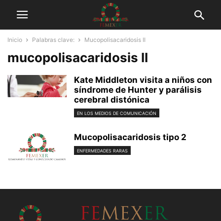
Inicio
Palabras clave:
Mucopolisacaridosis II
mucopolisacaridosis II
Kate Middleton visita a niños con
síndrome de Hunter y parálisis
cerebral distónica
EN LOS MEDIOS DE COMUNICACIÓN
Mucopolisacaridosis tipo 2
ENFERMEDADES RARAS