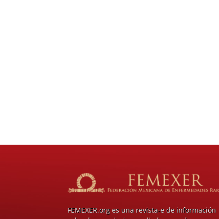
FEMEXER.org es una revista-e de información