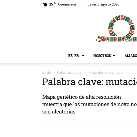
C
25
jueves 6 agosto 2026
Cuernavaca
EE. RR.
NOSOTROS
ALIADO
Inicio
Palabras clave:
Mutaciones de novo
Palabra clave: mutac
Mapa genético de alta resolución
muestra que las mutaciones de novo no
son aleatorias