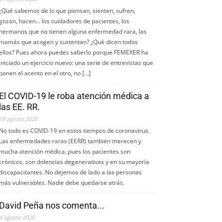
¿Qué sabemos de lo que piensan, sienten, sufren,
gozan, hacen... los cuidadores de pacientes, los
hermanos que no tienen alguna enfermedad rara, las
mamás que acogen y sustentan? ¿Qué dicen todos
ellos? Pues ahora puedes saberlo porque FEMEXER ha
iniciado un ejercicio nuevo: una serie de entrevistas que
ponen el acento en el otro, no […]
El COVID-19 le roba atención médica a
las EE. RR.
19 agosto 2020
No todo es COVID-19 en estos tiempos de coronavirus.
Las enfermedades raras (EERR) también merecen y
mucha atención médica, pues los pacientes son
crónicos, con dolencias degenerativas y en su mayoría
discapacitantes. No dejemos de lado a las personas
más vulnerables. Nadie debe quedarse atrás.
David Peña nos comenta...
4 agosto 2020