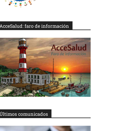
AcceSalud: faro de información
Últimos comunicados