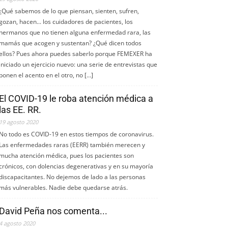
¿Qué sabemos de lo que piensan, sienten, sufren,
gozan, hacen... los cuidadores de pacientes, los
hermanos que no tienen alguna enfermedad rara, las
mamás que acogen y sustentan? ¿Qué dicen todos
ellos? Pues ahora puedes saberlo porque FEMEXER ha
iniciado un ejercicio nuevo: una serie de entrevistas que
ponen el acento en el otro, no […]
El COVID-19 le roba atención médica a
las EE. RR.
19 agosto 2020
No todo es COVID-19 en estos tiempos de coronavirus.
Las enfermedades raras (EERR) también merecen y
mucha atención médica, pues los pacientes son
crónicos, con dolencias degenerativas y en su mayoría
discapacitantes. No dejemos de lado a las personas
más vulnerables. Nadie debe quedarse atrás.
David Peña nos comenta...
4 agosto 2020