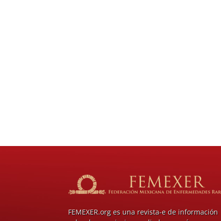
FEMEXER.org es una revista-e de información