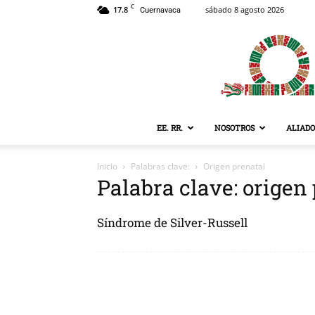
C
17.8
sábado 8 agosto 2026
Cuernavaca
EE. RR.
NOSOTROS
ALIADO
Inicio
Palabras clave:
Origen prenatal
Palabra clave: origen
Síndrome de Silver-Russell