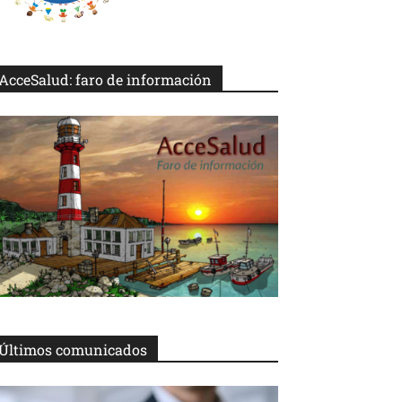
AcceSalud: faro de información
Últimos comunicados