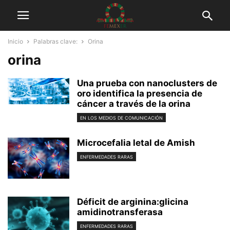
Inicio
Palabras clave:
Orina
orina
Una prueba con nanoclusters de
oro identifica la presencia de
cáncer a través de la orina
EN LOS MEDIOS DE COMUNICACIÓN
Microcefalia letal de Amish
ENFERMEDADES RARAS
Déficit de arginina:glicina
amidinotransferasa
ENFERMEDADES RARAS