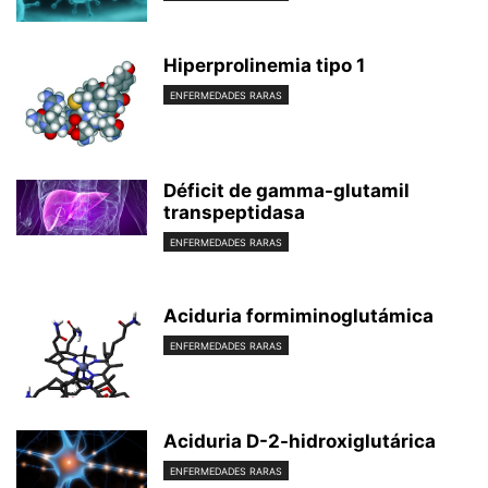
Hiperprolinemia tipo 1
ENFERMEDADES RARAS
Déficit de gamma-glutamil
transpeptidasa
ENFERMEDADES RARAS
Aciduria formiminoglutámica
ENFERMEDADES RARAS
Aciduria D-2-hidroxiglutárica
ENFERMEDADES RARAS