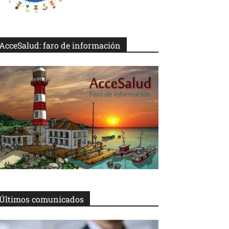
AcceSalud: faro de información
Últimos comunicados