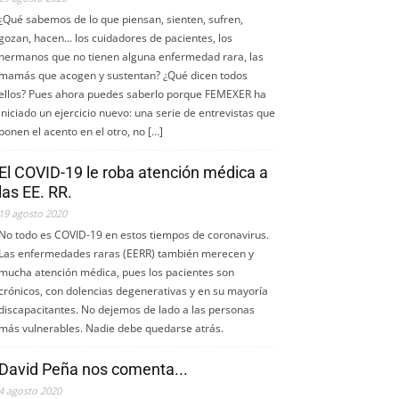
¿Qué sabemos de lo que piensan, sienten, sufren,
gozan, hacen... los cuidadores de pacientes, los
hermanos que no tienen alguna enfermedad rara, las
mamás que acogen y sustentan? ¿Qué dicen todos
ellos? Pues ahora puedes saberlo porque FEMEXER ha
iniciado un ejercicio nuevo: una serie de entrevistas que
ponen el acento en el otro, no […]
El COVID-19 le roba atención médica a
las EE. RR.
19 agosto 2020
No todo es COVID-19 en estos tiempos de coronavirus.
Las enfermedades raras (EERR) también merecen y
mucha atención médica, pues los pacientes son
crónicos, con dolencias degenerativas y en su mayoría
discapacitantes. No dejemos de lado a las personas
más vulnerables. Nadie debe quedarse atrás.
David Peña nos comenta...
4 agosto 2020