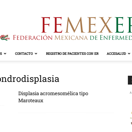
S
CONTACTO
REGISTRO DE PACIENTES CON ER
ACCESALUD
FEMEXER
ondrodisplasia
Displasia acromesomélica tipo
A
Maroteaux