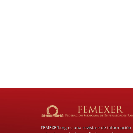
FEMEXER.org es una revista-e de información