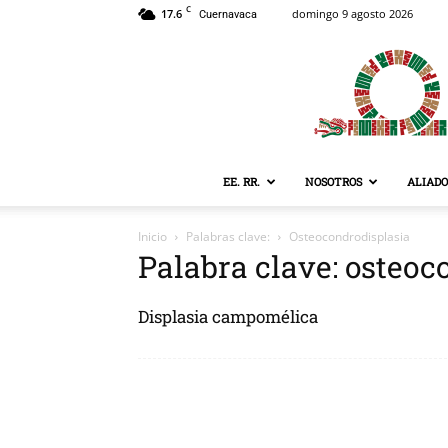
C
17.6
domingo 9 agosto 2026
Cuernavaca
EE. RR.
NOSOTROS
ALIADO
Inicio
Palabras clave:
Osteocondrodisplasia
Palabra clave: osteoc
Displasia campomélica