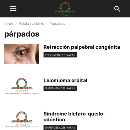
Inicio
Palabras clave:
Párpados
párpados
Retracción palpebral congénita
ENFERMEDADES RARAS
Leiomioma orbital
ENFERMEDADES RARAS
Síndrome blefaro-queilo-
odóntico
ENFERMEDADES RARAS