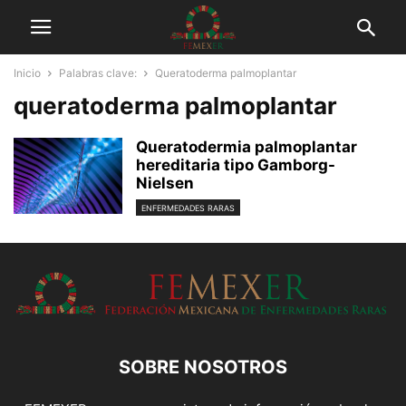
Inicio
Palabras clave:
Queratoderma palmoplantar
queratoderma palmoplantar
Queratodermia palmoplantar
hereditaria tipo Gamborg-
Nielsen
ENFERMEDADES RARAS
SOBRE NOSOTROS