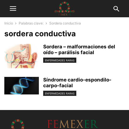
Inicio
Palabras clave:
Sordera conductiva
sordera conductiva
Sordera – malformaciones del
oído – parálisis facial
ENFERMEDADES RARAS
Síndrome cardio-espondilo-
carpo-facial
ENFERMEDADES RARAS