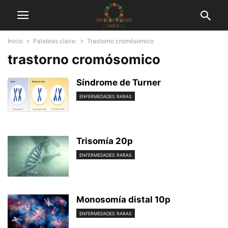
Inicio
Palabras clave:
Trastorno cromósomico
trastorno cromósomico
Síndrome de Turner
ENFERMEDADES RARAS
Trisomía 20p
ENFERMEDADES RARAS
Monosomía distal 10p
ENFERMEDADES RARAS