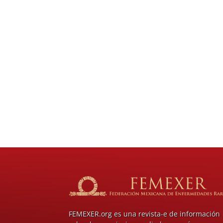
FEMEXER.org es una revista-e de información