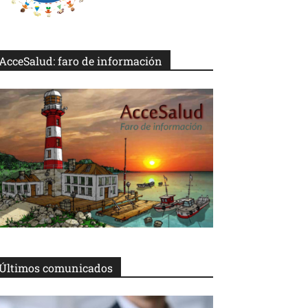
AcceSalud: faro de información
Últimos comunicados