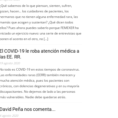
¿Qué sabemos de lo que piensan, sienten, sufren,
gozan, hacen... los cuidadores de pacientes, los
hermanos que no tienen alguna enfermedad rara, las
mamás que acogen y sustentan? ¿Qué dicen todos
ellos? Pues ahora puedes saberlo porque FEMEXER ha
iniciado un ejercicio nuevo: una serie de entrevistas que
ponen el acento en el otro, no […]
El COVID-19 le roba atención médica a
las EE. RR.
19 agosto 2020
No todo es COVID-19 en estos tiempos de coronavirus.
Las enfermedades raras (EERR) también merecen y
mucha atención médica, pues los pacientes son
crónicos, con dolencias degenerativas y en su mayoría
discapacitantes. No dejemos de lado a las personas
más vulnerables. Nadie debe quedarse atrás.
David Peña nos comenta...
4 agosto 2020