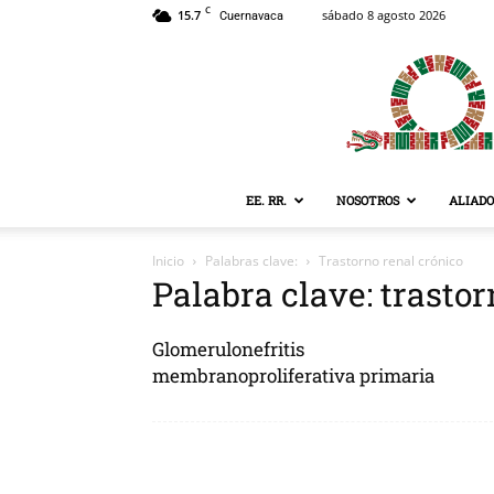
C
15.7
sábado 8 agosto 2026
Cuernavaca
EE. RR.
NOSOTROS
ALIADO
Inicio
Palabras clave:
Trastorno renal crónico
Palabra clave: trasto
Glomerulonefritis
membranoproliferativa primaria