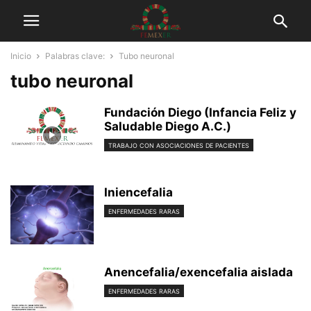
Inicio
Palabras clave:
Tubo neuronal
tubo neuronal
Fundación Diego (Infancia Feliz y
Saludable Diego A.C.)
TRABAJO CON ASOCIACIONES DE PACIENTES
Iniencefalia
ENFERMEDADES RARAS
Anencefalia/exencefalia aislada
ENFERMEDADES RARAS