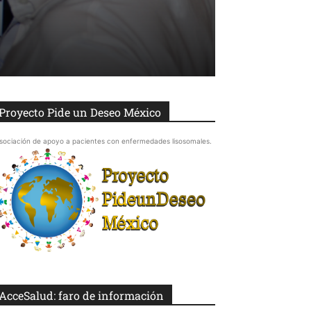
Proyecto Pide un Deseo México
sociación de apoyo a pacientes con enfermedades lisosomales.
AcceSalud: faro de información