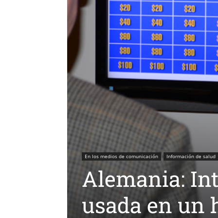
En los medios de comunicación
Información de salud
Alemania: Inte
usada en un h