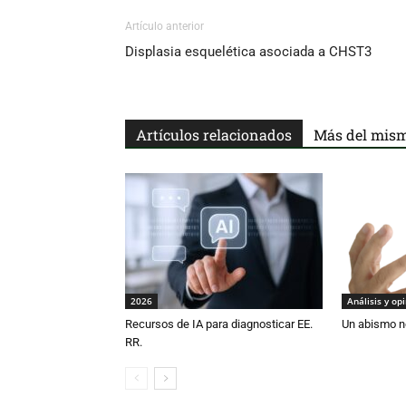
Artículo anterior
Displasia esquelética asociada a CHST3
Artículos relacionados
Más del mism
2026
Análisis y op
Recursos de IA para diagnosticar EE.
Un abismo n
RR.