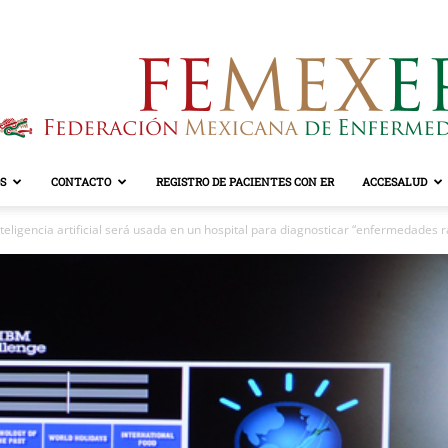
S
CONTACTO
REGISTRO DE PACIENTES CON ER
ACCESALUD
FEMEXER
teligencia artificial será usada en un hospital para diagnosticar “enfermedades r