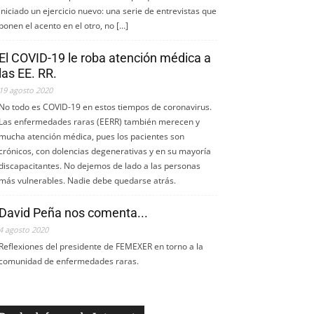
iniciado un ejercicio nuevo: una serie de entrevistas que
ponen el acento en el otro, no […]
El COVID-19 le roba atención médica a
las EE. RR.
19 agosto 2020
No todo es COVID-19 en estos tiempos de coronavirus.
Las enfermedades raras (EERR) también merecen y
mucha atención médica, pues los pacientes son
crónicos, con dolencias degenerativas y en su mayoría
discapacitantes. No dejemos de lado a las personas
más vulnerables. Nadie debe quedarse atrás.
David Peña nos comenta...
4 agosto 2020
Reflexiones del presidente de FEMEXER en torno a la
comunidad de enfermedades raras.