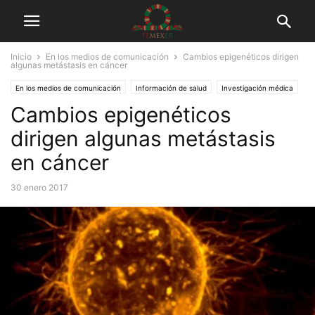
Inicio
En los medios de comunicación
Cambios epigenéticos dirigen
algunas metástasis en cáncer
En los medios de comunicación
Información de salud
Investigación médica
Cambios epigenéticos
Tuits
dirigen algunas metástasis
en cáncer
30 enero 2017