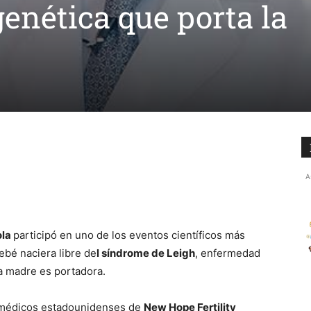
enética que porta la
A
ola
participó en uno de los eventos científicos más
ebé naciera libre de
l síndrome de Leigh
, enfermedad
ya madre es portadora.
e médicos estadounidenses de
New Hope Fertility