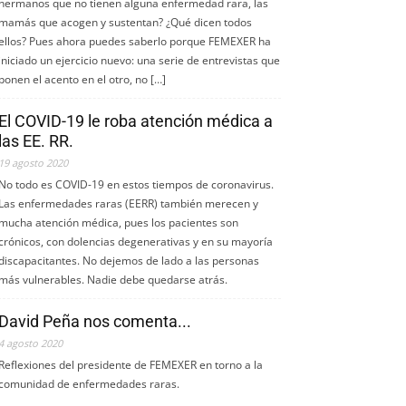
hermanos que no tienen alguna enfermedad rara, las
mamás que acogen y sustentan? ¿Qué dicen todos
ellos? Pues ahora puedes saberlo porque FEMEXER ha
iniciado un ejercicio nuevo: una serie de entrevistas que
ponen el acento en el otro, no […]
El COVID-19 le roba atención médica a
las EE. RR.
19 agosto 2020
No todo es COVID-19 en estos tiempos de coronavirus.
Las enfermedades raras (EERR) también merecen y
mucha atención médica, pues los pacientes son
crónicos, con dolencias degenerativas y en su mayoría
discapacitantes. No dejemos de lado a las personas
más vulnerables. Nadie debe quedarse atrás.
David Peña nos comenta...
4 agosto 2020
Reflexiones del presidente de FEMEXER en torno a la
comunidad de enfermedades raras.