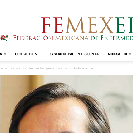
S
CONTACTO
REGISTRO DE PACIENTES CON ER
ACCESALUD
FEMEXER
bebé nazca sin enfermedad genética que porta la madre