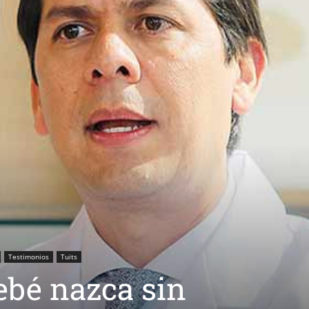
Testimonios
Tuits
ebé nazca sin