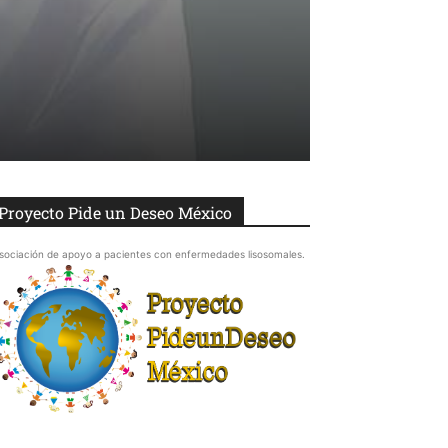
Proyecto Pide un Deseo México
sociación de apoyo a pacientes con enfermedades lisosomales.