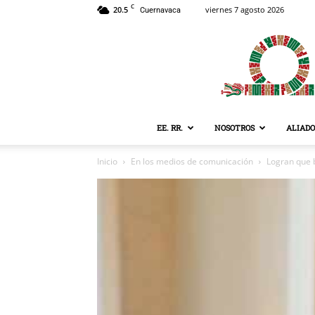
C
20.5
viernes 7 agosto 2026
Cuernavaca
EE. RR.
NOSOTROS
ALIADO
Inicio
En los medios de comunicación
Logran que 