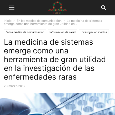
Inicio
En los medios de comunicación
La medicina de sistemas
emerge como una herramienta de gran utilidad en...
En los medios de comunicación
Información de salud
Investigación médica
La medicina de sistemas
Tuits
emerge como una
herramienta de gran utilidad
en la investigación de las
enfermedades raras
23 marzo 2017