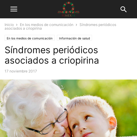
Inicio
En los medios de comunicación
Síndromes periódicos
asociados a criopirina
En los medios de comunicación
Información de salud
Síndromes periódicos
Programa de radio Enfermedades Raras
Tuits
asociados a criopirina
17 noviembre 2017