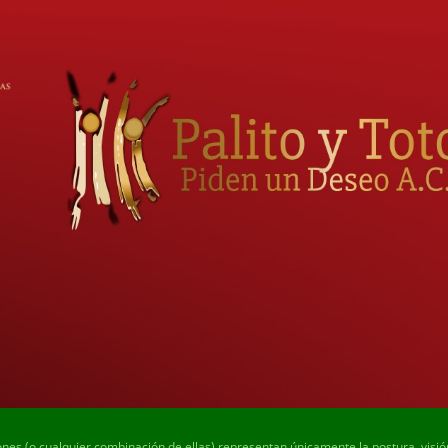
ones (o cualquier combinación de ellas) representan únicamente la postura, visi