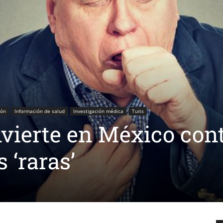
ión
Información de salud
Investigación médica
Tuits
nvierte en México con
 ‘raras’