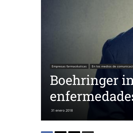
Empresas farmacéuticas
En los medios de comunicac
Boehringer i
enfermedades
31 enero 2018