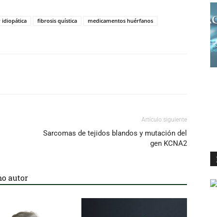
 idiopática
fibrosis quística
medicamentos huérfanos
Artículo siguiente
Sarcomas de tejidos blandos y mutación del
gen KCNA2
o autor