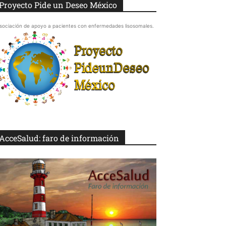
Proyecto Pide un Deseo México
sociación de apoyo a pacientes con enfermedades lisosomales.
AcceSalud: faro de información