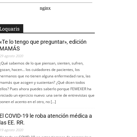
Loquaris
«Te lo tengo que preguntar», edición
MAMÁS
29 agosto 2020
¿Qué sabemos de lo que piensan, sienten, sufren,
gozan, hacen... los cuidadores de pacientes, los
hermanos que no tienen alguna enfermedad rara, las
mamás que acogen y sustentan? ¿Qué dicen todos
ellos? Pues ahora puedes saberlo porque FEMEXER ha
iniciado un ejercicio nuevo: una serie de entrevistas que
ponen el acento en el otro, no […]
El COVID-19 le roba atención médica a
las EE. RR.
19 agosto 2020