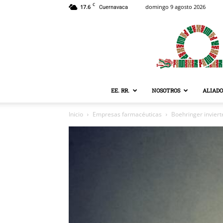
C
17.6
domingo 9 agosto 2026
Cuernavaca
EE. RR.
NOSOTROS
ALIADO
Inicio
Empresas farmacéuticas
Boehringer inviert