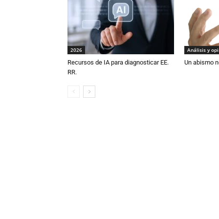
2026
Análisis y op
Recursos de IA para diagnosticar EE.
Un abismo n
RR.