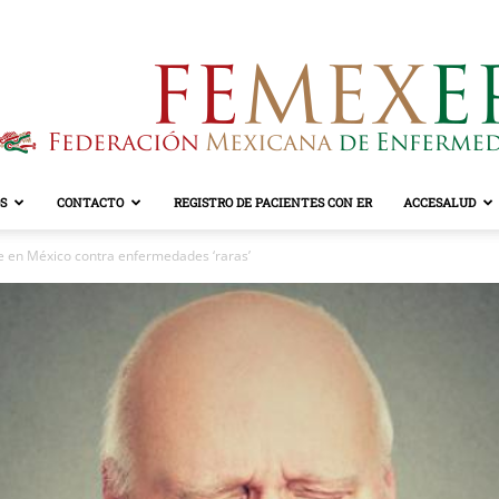
S
CONTACTO
REGISTRO DE PACIENTES CON ER
ACCESALUD
FEMEXER
e en México contra enfermedades ‘raras’