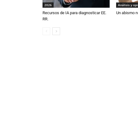
2026
Análisis y op
Recursos de IA para diagnosticar EE.
Un abismo n
RR.