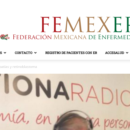
S
CONTACTO
REGISTRO DE PACIENTES CON ER
ACCESALUD
FEMEXER
atías y retinoblastoma