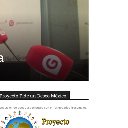
a
Proyecto Pide un Deseo México
sociación de apoyo a pacientes con enfermedades lisosomales.