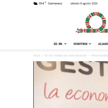
C
19.4
sábado 8 agosto 2026
Cuernavaca
EE. RR.
NOSOTROS
ALIADO
Inicio
En los medios de comunicación
Aminoacidop