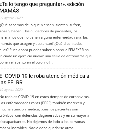
«Te lo tengo que preguntar», edición
MAMÁS
29 agosto 2020
¿Qué sabemos de lo que piensan, sienten, sufren,
gozan, hacen... los cuidadores de pacientes, los
hermanos que no tienen alguna enfermedad rara, las
mamás que acogen y sustentan? ¿Qué dicen todos
ellos? Pues ahora puedes saberlo porque FEMEXER ha
iniciado un ejercicio nuevo: una serie de entrevistas que
ponen el acento en el otro, no […]
El COVID-19 le roba atención médica a
las EE. RR.
19 agosto 2020
No todo es COVID-19 en estos tiempos de coronavirus.
Las enfermedades raras (EERR) también merecen y
mucha atención médica, pues los pacientes son
crónicos, con dolencias degenerativas y en su mayoría
discapacitantes. No dejemos de lado a las personas
más vulnerables. Nadie debe quedarse atrás.