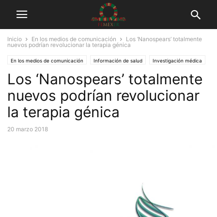
Inicio
En los medios de comunicación
Los ‘Nanospears’ totalmente
nuevos podrían revolucionar la terapia génica
En los medios de comunicación
Información de salud
Investigación médica
Los ‘Nanospears’ totalmente
Tuits
nuevos podrían revolucionar
la terapia génica
20 marzo 2018