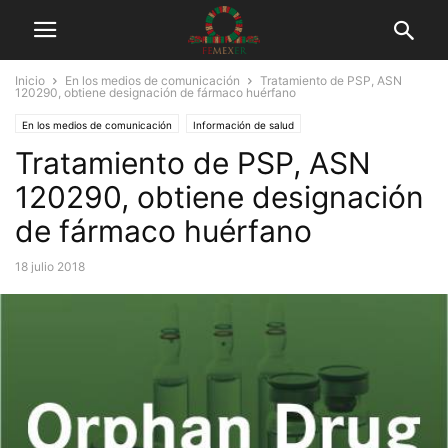
Inicio
En los medios de comunicación
Tratamiento de PSP, ASN
120290, obtiene designación de fármaco huérfano
En los medios de comunicación
Información de salud
Tratamiento de PSP, ASN
Medicamentos huérfanos
Tuits
120290, obtiene designación
de fármaco huérfano
18 julio 2018