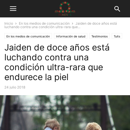
Inicio
En los medios de comunicación
Jaiden de doce años está
luchando contra una condición ultra-rara que...
En los medios de comunicación
Información de salud
Testimonios
Tuits
Jaiden de doce años está
luchando contra una
condición ultra-rara que
endurece la piel
24 julio 2018