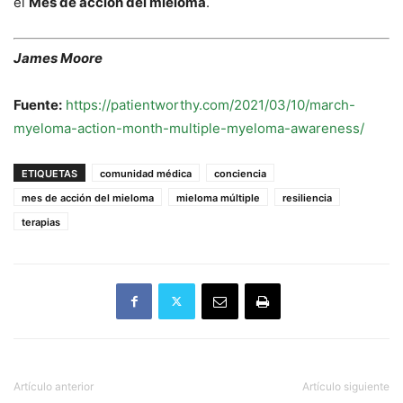
el
Mes de acción del mieloma
.
James Moore
Fuente:
https://patientworthy.com/2021/03/10/march-
myeloma-action-month-multiple-myeloma-awareness/
ETIQUETAS
comunidad médica
conciencia
mes de acción del mieloma
mieloma múltiple
resiliencia
terapias
Artículo anterior
Artículo siguiente