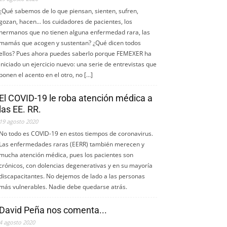
¿Qué sabemos de lo que piensan, sienten, sufren,
gozan, hacen... los cuidadores de pacientes, los
hermanos que no tienen alguna enfermedad rara, las
mamás que acogen y sustentan? ¿Qué dicen todos
ellos? Pues ahora puedes saberlo porque FEMEXER ha
iniciado un ejercicio nuevo: una serie de entrevistas que
ponen el acento en el otro, no […]
El COVID-19 le roba atención médica a
las EE. RR.
19 agosto 2020
No todo es COVID-19 en estos tiempos de coronavirus.
Las enfermedades raras (EERR) también merecen y
mucha atención médica, pues los pacientes son
crónicos, con dolencias degenerativas y en su mayoría
discapacitantes. No dejemos de lado a las personas
más vulnerables. Nadie debe quedarse atrás.
David Peña nos comenta...
4 agosto 2020