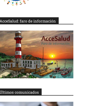
AcceSalud: faro de información
Últimos comunicados