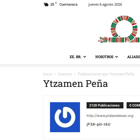
C
25
jueves 6 agosto 2026
Cuernavaca
EE. RR.
NOSOTROS
ALIADO
Inicio
Autores
Publicaciones por Ytzamen Peña
Ytzamen Peña
2128 Publicaciones
0 COM
http://www.pideundeseo.org
¡P3#-piii-t4s!