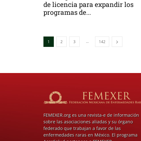
de licencia para expandir los
programas de...
...
1
2
3
142
FEMEXER.org es una revista-e de información
sobre las asociaciones aliadas y su órgano
federado que trabajan a favor de las
enfermedades raras en México. El programa