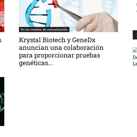
En los medios de comunicación
s
Krystal Biotech y GeneDx
anuncian una colaboración
para proporcionar pruebas
genéticas...