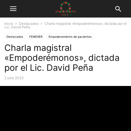
Inicio
Destacados
Charla magistral «Empoderémonos», dictada por el
Lic. David Peña
Destacados
FEMEXER
Empoderamiento de pacientes
Charla magistral
Eventos y charlas
«Empoderémonos», dictada
por el Lic. David Peña
2 julio 2023