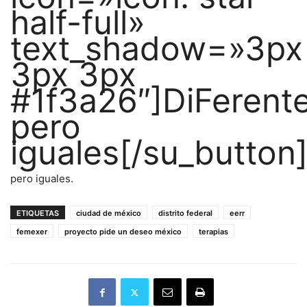
half-full»
text_shadow=»3px
3px 3px
#1f3a26″]DiFerente
pero
iguales[/su_button
pero iguales.
ETIQUETAS
ciudad de méxico
distrito federal
eerr
femexer
proyecto pide un deseo méxico
terapias